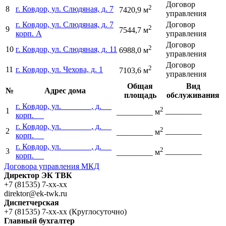
Договор
2
8
г. Ковдор, ул. Слюдяная, д. 7
7420,9 м
управления
г. Ковдор, ул. Слюдяная, д. 7
Договор
2
9
7544,7 м
корп. А
управления
Договор
2
10
г. Ковдор, ул. Слюдяная, д. 11
6988,0 м
управления
Договор
2
11
г. Ковдор, ул. Чехова, д. 1
7103,6 м
управления
Общая
Вид
№
Адрес дома
площадь
обслуживания
г. Ковдор, ул. _______, д. __
2
1
_________
_________ м
корп. __
г. Ковдор, ул. _______, д. __
2
2
_________
_________ м
корп. __
г. Ковдор, ул. _______, д. __
2
3
_________
_________ м
корп. __
Договора управления МКД
Директор ЭК ТВК
+7 (81535) 7-xx-xx
direktor@ek-twk.ru
Диспетчерская
+7 (81535) 7-xx-xx (Круглосуточно)
Главный бухгалтер