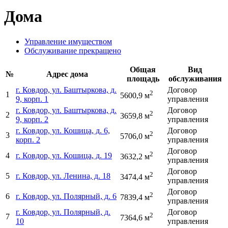
Дома
Управление имуществом
Обслуживание прекращено
Общая
Вид
№
Адрес дома
площадь
обслуживания
г. Ковдор, ул. Баштыркова, д.
Договор
2
1
5600,9 м
9, корп. 1
управления
г. Ковдор, ул. Баштыркова, д.
Договор
2
2
3659,8 м
9, корп. 2
управления
г. Ковдор, ул. Кошица, д. 6,
Договор
2
3
5706,0 м
корп. 2
управления
Договор
2
4
г. Ковдор, ул. Кошица, д. 19
3632,2 м
управления
Договор
2
5
г. Ковдор, ул. Ленина, д. 18
3474,4 м
управления
Договор
2
6
г. Ковдор, ул. Полярный, д. 6
7839,4 м
управления
г. Ковдор, ул. Полярный, д.
Договор
2
7
7364,6 м
10
управления