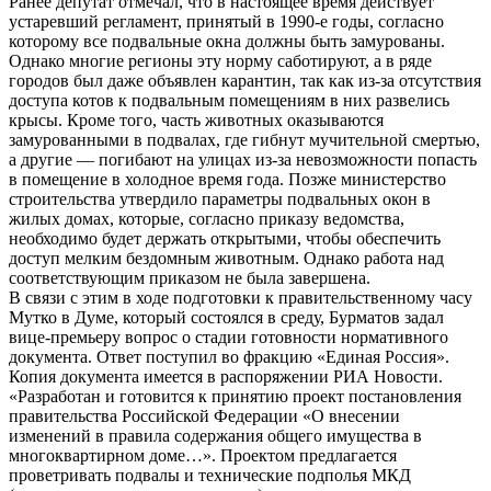
Ранее депутат отмечал, что в настоящее время действует
устаревший регламент, принятый в 1990-е годы, согласно
которому все подвальные окна должны быть замурованы.
Однако многие регионы эту норму саботируют, а в ряде
городов был даже объявлен карантин, так как из-за отсутствия
доступа котов к подвальным помещениям в них развелись
крысы. Кроме того, часть животных оказываются
замурованными в подвалах, где гибнут мучительной смертью,
а другие — погибают на улицах из-за невозможности попасть
в помещение в холодное время года. Позже министерство
строительства утвердило параметры подвальных окон в
жилых домах, которые, согласно приказу ведомства,
необходимо будет держать открытыми, чтобы обеспечить
доступ мелким бездомным животным. Однако работа над
соответствующим приказом не была завершена.
В связи с этим в ходе подготовки к правительственному часу
Мутко в Думе, который состоялся в среду, Бурматов задал
вице-премьеру вопрос о стадии готовности нормативного
документа. Ответ поступил во фракцию «Единая Россия».
Копия документа имеется в распоряжении РИА Новости.
«Разработан и готовится к принятию проект постановления
правительства Российской Федерации «О внесении
изменений в правила содержания общего имущества в
многоквартирном доме…». Проектом предлагается
проветривать подвалы и технические подполья МКД