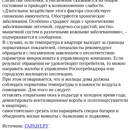
слизистые оболочки, а увеличение сказывается на общем
состоянии и приводит к возникновению слабости.
«Длительное воздействие этого фактора способствует
снижению иммунитета. Обостряются хронические
заболевания. Особенно страдают люди с хроническими
заболеваниями легочной, сердечно-сосудистой, костно-
мышечной систем и различными кожными заболеваниями», –
подчеркивается в сообщении.
В случаях, если температура в квартире выходит за границы
нормативных показателей, специалисты рекомендуют
обращаться с письменном заявлением о несоответствии
параметров микроклимата в управляющую компанию. Если
результат обращения не удовлетворит потребителя, то можно
направить жалобы в управление Роспотребнадзора или
городскую жилищную инспекцию.
При этом оговаривается, что и жильцы дома должны
соблюдать нормативы температуры и влажности воздуха в
помещении. Для этого не следует:
оставлять открытыми окна в подъезде в холодное время года;
демонтировать вентиляционные короба и полотенцесушители
в квартирах;
самостоятельно срезать или наращивать секции батареи и
объединять жилые комнаты с балконами и лоджиями.
Источник:
ГАРАНТ.РУ